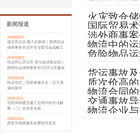
火灾致仓储
国际贸易术
新闻报道
涉外商事案
2026/03/07
物流中的运
谋定而后动 聚力启新程｜陕西恒达
律师事务所召开专业委员会战略工
危险物品运
作会议
2026/03/03
恒达同心庆元宵·策马奋进新征程｜
陕西恒达律师事务所2026元宵趣味
货运事故及
活动圆满举办
2025/12/29
质次价高的
恒达动态｜迎新春健步走，活力满
满向新年
物流合同的
交通事故导
2025/12/11
范钦律师建言建工合同纠纷司法解
物流企业与
释（二）征求意见稿
2025/12/11
西安市律师服务收费指导意见