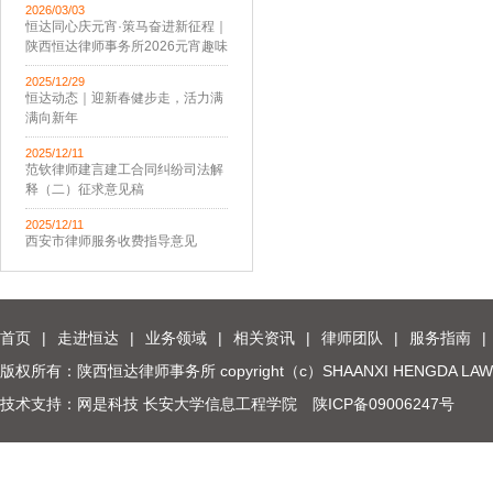
2026/03/03
恒达同心庆元宵·策马奋进新征程｜
陕西恒达律师事务所2026元宵趣味
活动圆满举办
2025/12/29
恒达动态｜迎新春健步走，活力满
满向新年
2025/12/11
范钦律师建言建工合同纠纷司法解
释（二）征求意见稿
2025/12/11
西安市律师服务收费指导意见
首页
|
走进恒达
|
业务领域
|
相关资讯
|
律师团队
|
服务指南
|
版权所有：陕西恒达律师事务所 copyright（c）SHAANXI HENGDA LAW
技术支持：网是科技 长安大学信息工程学院
陕ICP备09006247号