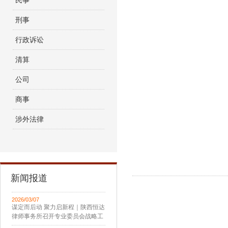
民事
刑事
行政诉讼
清算
公司
商事
涉外法律
新闻报道
2026/03/07
谋定而后动 聚力启新程｜陕西恒达
律师事务所召开专业委员会战略工
作会议