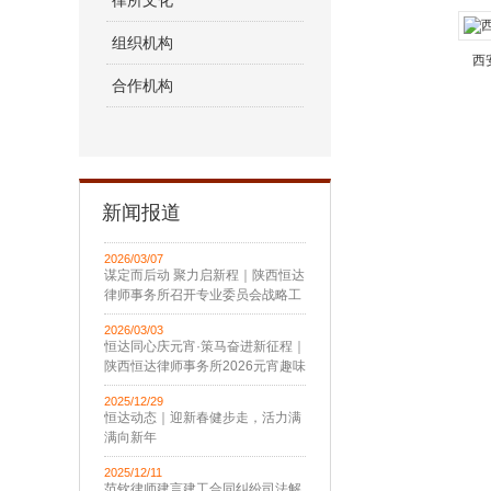
律所文化
组织机构
西
合作机构
新闻报道
2026/03/07
谋定而后动 聚力启新程｜陕西恒达
律师事务所召开专业委员会战略工
作会议
2026/03/03
恒达同心庆元宵·策马奋进新征程｜
陕西恒达律师事务所2026元宵趣味
活动圆满举办
2025/12/29
恒达动态｜迎新春健步走，活力满
满向新年
2025/12/11
范钦律师建言建工合同纠纷司法解