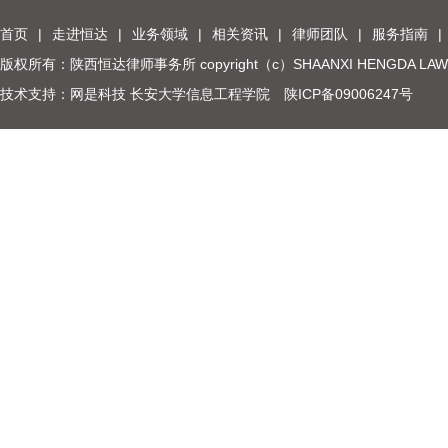
首页
|
走进恒达
|
业务领域
|
相关资讯
|
律师团队
|
服务指南
|
版权所有：陕西恒达律师事务所 copyright（c）SHAANXI HENGDA LAW
技术支持：网是科技 长安大学信息工程学院
陕ICP备09006247号