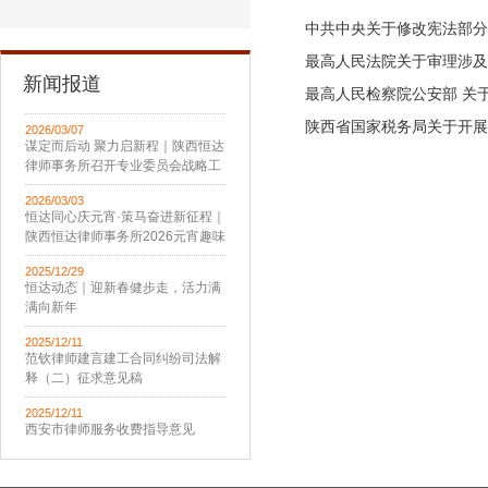
中共中央关于修改宪法部分
最高人民法院关于审理涉及
新闻报道
最高人民检察院公安部 关
陕西省国家税务局关于开展
2026/03/07
谋定而后动 聚力启新程｜陕西恒达
律师事务所召开专业委员会战略工
作会议
2026/03/03
恒达同心庆元宵·策马奋进新征程｜
陕西恒达律师事务所2026元宵趣味
活动圆满举办
2025/12/29
恒达动态｜迎新春健步走，活力满
满向新年
2025/12/11
范钦律师建言建工合同纠纷司法解
释（二）征求意见稿
2025/12/11
西安市律师服务收费指导意见