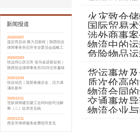
火灾致仓储
国际贸易术
新闻报道
涉外商事案
2026/03/07
物流中的运
谋定而后动 聚力启新程｜陕西恒达
律师事务所召开专业委员会战略工
危险物品运
作会议
2026/03/03
恒达同心庆元宵·策马奋进新征程｜
陕西恒达律师事务所2026元宵趣味
货运事故及
活动圆满举办
2025/12/29
质次价高的
恒达动态｜迎新春健步走，活力满
满向新年
物流合同的
交通事故导
2025/12/11
范钦律师建言建工合同纠纷司法解
物流企业与
释（二）征求意见稿
2025/12/11
西安市律师服务收费指导意见